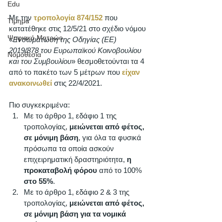
Edu
Με την 
τροπολογία 874/152
 που 
Τίμημα
κατατέθηκε στις 12/5/21 στο σχέδιο νόμου 
Ψηφιακό Μητρώο
«
Ενσωμάτωση της Οδηγίας (ΕΕ) 
2019/878 του Ευρωπαϊκού Κοινοβουλίου 
Νομοθεσία
και του Συμβουλίου
» θεσμοθετούνται τα 4 
από το πακέτο των 5 μέτρων που 
είχαν 
ανακοινωθεί
 στις 22/4/2021. 
Πιο συγκεκριμένα: 
Με το άρθρο 1, εδάφιο 1 της 
τροπολογίας, 
μειώνεται από φέτος, 
σε μόνιμη βάση
, για όλα τα φυσικά 
πρόσωπα τα οποία ασκούν 
επιχειρηματική δραστηριότητα, 
η 
προκαταβολή φόρου 
από το 100% 
στο 55%
. 
Με το άρθρο 1, εδάφιο 2 & 3 της 
τροπολογίας, 
μειώνεται από φέτος, 
σε μόνιμη βάση για τα νομικά 