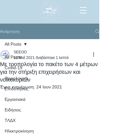
Ανάρτηση
All Posts
SEEOO
All Posts
12 Μαΐ 2021
διαβάστηκε 1 λεπτά
Με τροπολογία το πακέτο των 4 μέτρων
Covid-19
για την στήριξη επιχειρήσεων και
Φορολογικά
νοικοκυριών
Έγινε ενημέρωση:
24 Ιουν 2021
Επιδοτήσεις
Εργασιακά
Ειδήσεις
ΤΛΔΧ
Ηλεκτροκίνηση