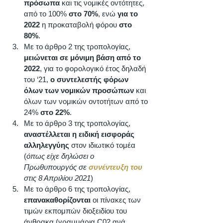
πρόσωπα
 και τις νομικές οντότητες, 
από το 100%
 στο 70%
, ενώ 
για το 
2022
 η προκαταβολή φόρου 
στο 
80%
. 
Με το άρθρο 2 της τροπολογίας, 
μειώνεται σε μόνιμη βάση από το 
2022
, για το φορολογικό έτος δηλαδή 
του ‘21, 
ο συντελεστής φόρων 
όλων των νομικών προσώπων
 και 
όλων των νομικών οντοτήτων από το 
24% 
στο 22%
. 
Με το άρθρο 3 της τροπολογίας, 
αναστέλλεται η ειδική εισφοράς 
αλληλεγγύης
 στον ιδιωτικό τομέα 
(
όπως είχε δηλώσει ο 
Πρωθυπουργός σε 
συνέντευξη του
στις 8 Απριλίου 2021
) 
Με το άρθρο 6 της τροπολογίας, 
επανακαθορίζονται
 οι πίνακες των 
τιμών εκπομπών διοξειδίου του 
άνθρακα (γραμμάρια C02 ανά 