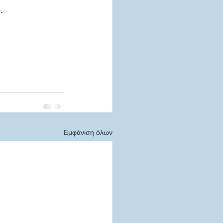
ώ
. 
Εμφάνιση όλων