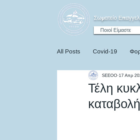
Σωματείο Επαγγελ
Ποιοί Είμαστε
All Posts
Covid-19
Φορ
SEEOO
17 Απρ 20
Ηλεκτροκίνηση
Edu
Τέλη κυκ
καταβολής