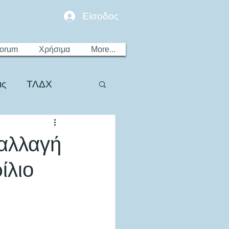
Είσοδος
Forum
Χρήσιμα
More...
ις
ΤΛΔΧ
παλλαγή
ίλιο