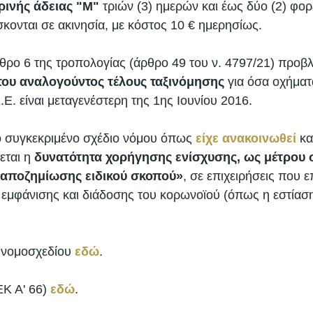
ινής άδειας "Μ"
 τριών (3) ημερών και έως δύο (2) φορ
κονται σε ακινησία, με κόστος 10 € ημερησίως. 
θρο 6 της τροπολογίας (άρθρο 49 του ν. 4797/21) προβλ
ου αναλογούντος τέλους ταξινόμησης
 για όσα οχήματ
Ε. είναι μεταγενέστερη της 1ης Ιουνίου 2016. 
ο συγκεκριμένο σχέδιο νόμου όπως 
είχε ανακοινωθεί
 κ
ται η 
δυνατότητα χορήγησης ενίσχυσης, ως μέτρου σ
αποζημίωσης ειδικού σκοπού»
, σε επιχειρήσεις που 
 εμφάνισης και διάδοσης του κορωνοϊού (όπως η εστίαση
υ νομοσχεδίου 
εδώ
. 
ΕΚ Α' 66) 
εδώ
. 