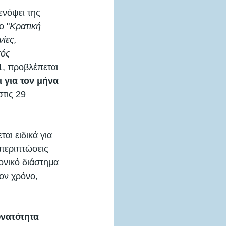
νόψει της 
ο "
Κρατική 
ίες, 
κός 
1, προβλέπεται 
για τον μήνα 
στις 29 
αι ειδικά για 
ς περιπτώσεις 
ονικό διάστημα 
ον χρόνο, 
νατότητα 