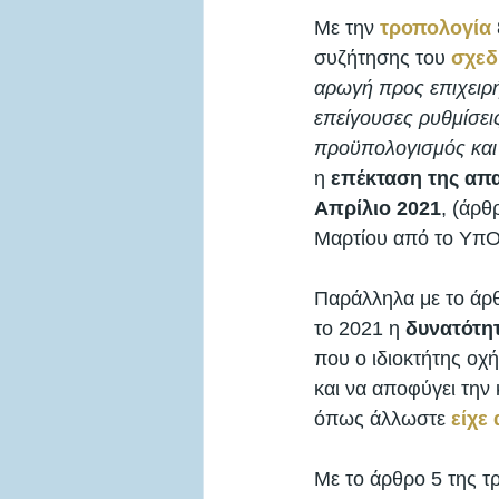
Με την 
τροπολογία
συζήτησης του 
σχεδ
αρωγή προς επιχειρή
επείγουσες ρυθμίσεις
προϋπολογισμός και 
η 
επέκταση της απ
Απρίλιο 2021
, (άρθ
Μαρτίου από το ΥπΟι
Παράλληλα με το άρθρ
το 2021 η 
δυνατότη
που ο ιδιοκτήτης οχ
και να αποφύγει την
όπως άλλωστε 
είχε
Με το άρθρο 5 της τ