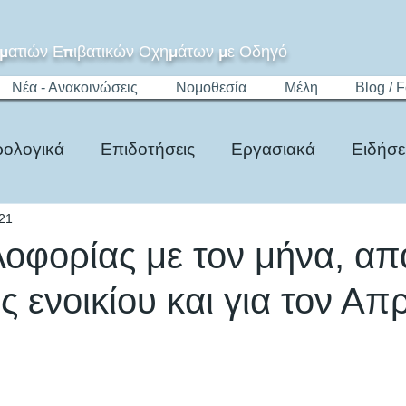
ματιών Επιβατικών Οχημάτων με Οδηγό
Νέα - Ανακοινώσεις
Νομοθεσία
Μέλη
Blog / 
ολογικά
Επιδοτήσεις
Εργασιακά
Ειδήσε
21
Τίμημα
Ψηφιακό Μητρώο
Νομοθεσία
λοφορίας με τον μήνα, α
 ενοικίου και για τον Απρ