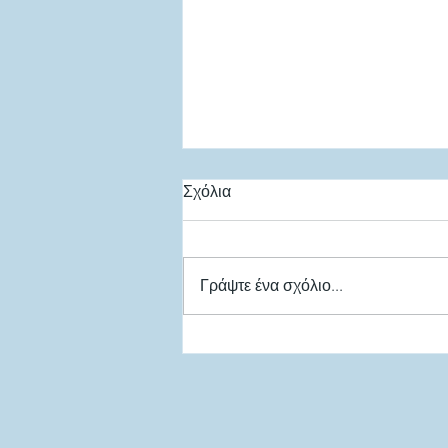
Σχόλια
Γράψτε ένα σχόλιο...
Σε διαβούλευση το
Νομοσχέδιο για τις επιβατικές
μεταφορές