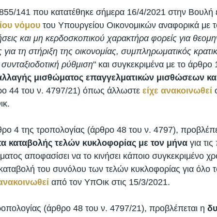
 855/141 που κατατέθηκε σήμερα 16/4/2021 στην Βουλή ε
ίου νόμου
 του Υπουργείου Οικονομικών αναφορικά με τ
σεις και μη κερδοσκοπικού χαρακτήρα φορείς για θεομην
 για τη στήριξη της οικονομίας, συμπληρωματικός κρατι
συνταξιοδοτική ρύθμιση
" και συγκεκριμένα με το άρθρο 
αλλαγής μισθώματος επαγγελματικών μισθώσεων και 
ρο 44 του ν. 4797/21) όπως άλλωστε 
είχε ανακοινωθεί
 
κ. 
ο 4 της τροπολογίας (άρθρο 48 του ν. 4797), προβλέπετ
τα καταβολής τελών κυκλοφορίας με τον μήνα
 για τι
ήματος αποφασίσει να το κινήσει κάποιο συγκεκριμένο χρ
 καταβολή του συνόλου των τελών κυκλοφορίας για όλο τ
 ανακοινωθεί
 από τον ΥπΟικ στις 15/3/2021.  
ροπολογίας (άρθρο 48 του ν. 4797/21), προβλέπεται η 
δυ