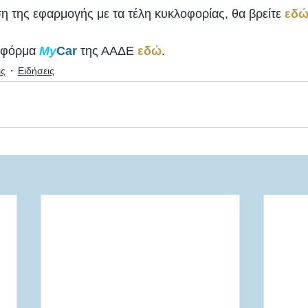
η της εφαρμογής με τα τέλη κυκλοφορίας, θα βρείτε 
εδ
τφόρμα 
My
Car
 της ΑΑΔΕ 
εδώ
. 
ις
Ειδήσεις