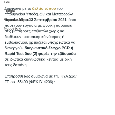
Edu
Σύμφωνα με το 
δελτίο τύπου
 του 
Τίμημα
Υπουργείου Υποδομών και Μεταφορών 
από Δευτέρα 13 Σεπτεμβρίου 2021
, όσοι 
Ψηφιακό Μητρώο
παρέχουν εργασία με φυσική παρουσία 
Νομοθεσία
στις μεταφορές επιβατών χωρίς να 
διαθέτουν πιστοποιητικό νόσησης ή 
εμβολιασμού, χρειάζεται υποχρεωτικά να 
διενεργούν 
διαγνωστικό έλεγχο PCR ή 
Rapid Test δύο (2) φορές την εβδομάδα
σε ιδιωτικά διαγνωστικά κέντρα με δική 
τους δαπάνη. 
Επιπροσθέτως σύμφωνα με την ΚΥΑ Δ1α/
ΓΠ.οικ. 55400 (ΦΕΚ Β' 4206) :