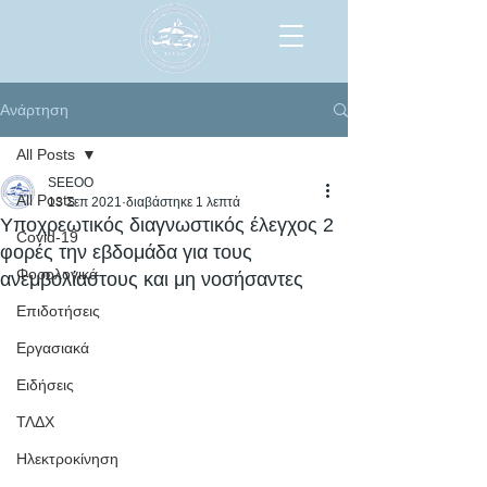
Ανάρτηση
All Posts
SEEOO
All Posts
13 Σεπ 2021
διαβάστηκε 1 λεπτά
Υποχρεωτικός διαγνωστικός έλεγχος 2
Covid-19
φορές την εβδομάδα για τους
Φορολογικά
ανεμβολίαστους και μη νοσήσαντες
Επιδοτήσεις
Εργασιακά
Ειδήσεις
ΤΛΔΧ
Ηλεκτροκίνηση