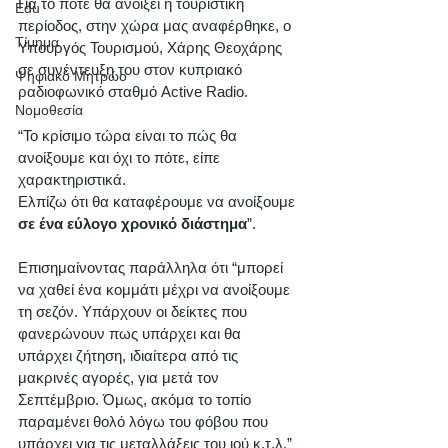
Για το πότε θα ανοίξει η τουριστική 
Edu
περίοδος, στην χώρα μας αναφέρθηκε, ο 
Τίμημα
Υπουργός Τουρισμού, Χάρης Θεοχάρης 
σε συνέντευξη του στον κυπριακό 
Ψηφιακό Μητρώο
ραδιοφωνικό σταθμό Active Radio.
Νομοθεσία
“Το κρίσιμο τώρα είναι το πώς θα 
ανοίξουμε και όχι το πότε, είπε 
χαρακτηριστικά.
Ελπίζω ότι θα καταφέρουμε να ανοίξουμε 
σε ένα εύλογο χρονικό διάστημα
”.
Επισημαίνοντας παράλληλα ότι “μπορεί 
να χαθεί ένα κομμάτι μέχρι να ανοίξουμε 
τη σεζόν. Υπάρχουν οι δείκτες που 
φανερώνουν πως υπάρχει και θα 
υπάρχει ζήτηση, ιδιαίτερα από τις 
μακρινές αγορές, για μετά τον 
Σεπτέμβριο. Όμως, ακόμα το τοπίο 
παραμένει θολό λόγω του φόβου που 
υπάρχει για τις μεταλλάξεις του ιού κ.τ.λ.”