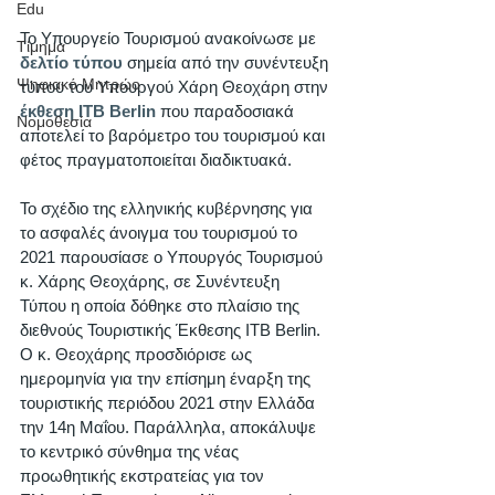
Edu
Το Υπουργείο Τουρισμού ανακοίνωσε με 
Τίμημα
δελτίο τύπου
 σημεία από την συνέντευξη 
Ψηφιακό Μητρώο
τύπου του Υπουργού Χάρη Θεοχάρη στην 
έκθεση ITB Berlin
 που παραδοσιακά 
Νομοθεσία
αποτελεί το βαρόμετρο του τουρισμού και 
φέτος πραγματοποιείται διαδικτυακά. 
Το σχέδιο της ελληνικής κυβέρνησης για 
το ασφαλές άνοιγμα του τουρισμού το 
2021 παρουσίασε ο Υπουργός Τουρισμού 
κ. Χάρης Θεοχάρης, σε Συνέντευξη 
Τύπου η οποία δόθηκε στο πλαίσιο της 
διεθνούς Τουριστικής Έκθεσης ΙΤΒ Berlin. 
Ο κ. Θεοχάρης προσδιόρισε ως 
ημερομηνία για την επίσημη έναρξη της 
τουριστικής περιόδου 2021 στην Ελλάδα 
την 14η Μαΐου. Παράλληλα, αποκάλυψε 
το κεντρικό σύνθημα της νέας 
προωθητικής εκστρατείας για τον 