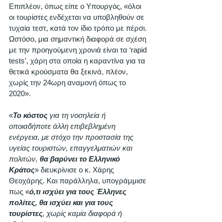
Επιπλέον, όπως είπε ο Υπουργός, «όλοι 
οι τουρίστες ενδέχεται να υποβληθούν σε 
τυχαία τεστ, κατά τον ίδιο τρόπο με πέρσι. 
Ωστόσο, μια σημαντική διαφορά σε σχέση 
με την προηγούμενη χρονιά είναι τα ‘rapid 
tests’, χάρη στα οποία η καραντίνα για τα 
θετικά κρούσματα θα ξεκινά, πλέον, 
χωρίς την 24ωρη αναμονή όπως το 
2020». 
«
Το κόστος 
για τη νοσηλεία ή 
οποιαδήποτε άλλη επιβεβλημένη 
ενέργεια, με στόχο την προστασία της 
υγείας τουριστών, επαγγελματιών και 
πολιτών, 
θα βαρύνει το Ελληνικό 
Κράτος
» διευκρίνισε ο κ. Χάρης 
Θεοχάρης. Και παράλληλα, υπογράμμισε 
πως «
ό,τι ισχύει για τους Έλληνες 
πολίτες, θα ισχύει και για τους 
τουρίστες
, χωρίς καμία διαφορά ή 