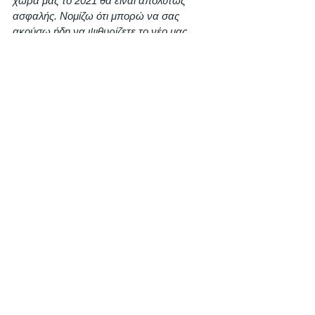
χώρα μας το 2021 θα είναι απολύτως 
ασφαλής. Νομίζω ότι μπορώ να σας 
ακούσω ήδη να ψιθυρίζετε το νέο μας 
σύνθημα: ‘All I want is Greece’. Το μόνο 
που θέλετε, είναι η Ελλάδα. Για να βρείτε 
ξανά το χαμόγελο, για να πάρετε πίσω τη 
ζωή σας, το μόνο που θέλετε, είναι η 
Ελλάδα
». 