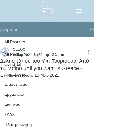
Ανάρτηση
All Posts
SEEOO
All Posts
9 Μαρ 2021
διαβάστηκε 3 λεπτά
Δελτίο τύπου του Υπ. Τουρισμού: Από
Covid-19
14 Μαΐου «All you want is Greece»
Φορολογικά
Έγινε ενημέρωση:
10 Μαρ 2021
Επιδοτήσεις
Εργασιακά
Ειδήσεις
ΤΛΔΧ
Ηλεκτροκίνηση