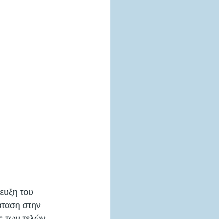
ευξη του 
άταση στην 
ς των τελών 