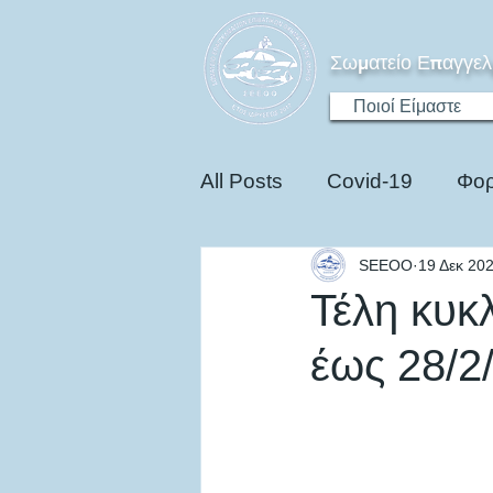
Σωματείο Επαγγελ
Ποιοί Είμαστε
All Posts
Covid-19
Φορ
SEEOO
19 Δεκ 20
Ηλεκτροκίνηση
Edu
Τέλη κυκ
έως 28/2