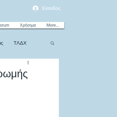
Είσοδος
Forum
Χρήσιμα
More...
ις
ΤΛΔΧ
ηρωμής