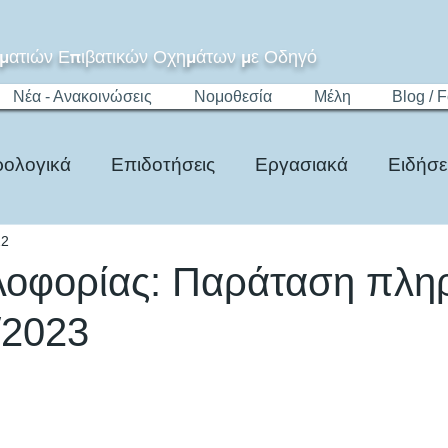
ματιών Επιβατικών Οχημάτων με Οδηγό
Νέα - Ανακοινώσεις
Νομοθεσία
Μέλη
Blog / 
ολογικά
Επιδοτήσεις
Εργασιακά
Ειδήσε
22
Τίμημα
Ψηφιακό Μητρώο
Νομοθεσία
λοφορίας: Παράταση πλ
/2023