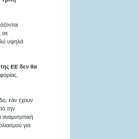
όζονται 
 σε 
ολύ υψηλά 
της ΕΕ δεν θα 
φορίας. 
δο, εάν έχουν 
πό την 
ι αναμνηστική 
ολιασμού για 