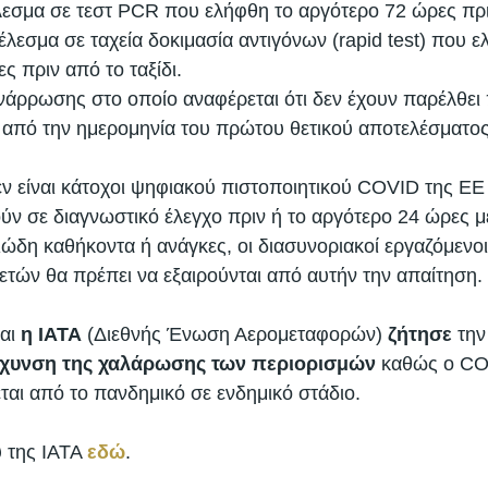
εσμα σε τεστ PCR που ελήφθη το αργότερο 72 ώρες πριν
έλεσμα σε ταχεία δοκιμασία αντιγόνων (rapid test) που ε
ς πριν από το ταξίδι. 
νάρρωσης στο οποίο αναφέρεται ότι δεν έχουν παρέλθει
 από την ημερομηνία του πρώτου θετικού αποτελέσματος
ν είναι κάτοχοι ψηφιακού πιστοποιητικού COVID της ΕΕ 
ύν σε διαγνωστικό έλεγχο πριν ή το αργότερο 24 ώρες με
ιώδη καθήκοντα ή ανάγκες, οι διασυνοριακοί εργαζόμενοι 
ετών θα πρέπει να εξαιρούνται από αυτήν την απαίτηση. 
αι 
η ΙΑΤΑ
 (Διεθνής Ένωση Αερομεταφορών) 
ζήτησε
 την
άχυνση της χαλάρωσης των περιορισμών
 καθώς ο CO
εται από το πανδημικό σε ενδημικό στάδιο. 
υ της ΙΑΤΑ 
εδώ
. 