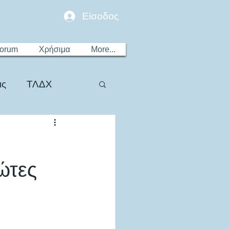
Είσοδος
Forum
Χρήσιμα
More...
ις
ΤΛΔΧ
ώτες