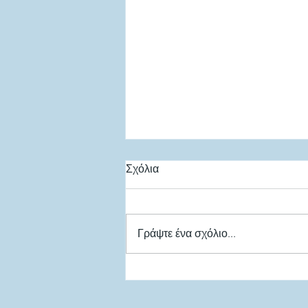
Σχόλια
Γράψτε ένα σχόλιο...
Σε διαβούλευση το
Νομοσχέδιο για τις επιβατικές
μεταφορές