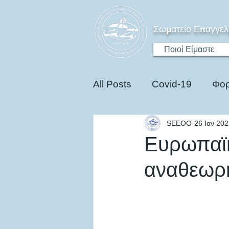
Σωματείο Επαγγελ
Ποιοί Είμαστε
All Posts
Covid-19
Φορ
SEEOO
26 Ιαν 20
Ηλεκτροκίνηση
Edu
Ευρωπαϊκ
αναθεωρη