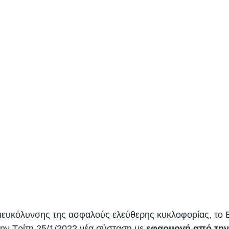
διευκόλυνσης της ασφαλούς ελεύθερης κυκλοφορίας, το
την Τρίτη 25/1/2022 νέα σύσταση με 
εφαρμογή από την 