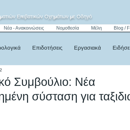
ματιών Επιβατικών Οχημάτων με Οδηγό
Νέα - Ανακοινώσεις
Νομοθεσία
Μέλη
Blog / 
ολογικά
Επιδοτήσεις
Εργασιακά
Ειδήσε
22
Τίμημα
Ψηφιακό Μητρώο
Νομοθεσία
ό Συμβούλιο: Νέα
μένη σύσταση για ταξιδι