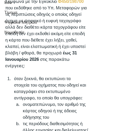
Σύμφωνα με την Εγκύκλιο 
Φ450/198700
Edu
που εκδόθηκε από το Υπ. Μεταφορών για 
Τίμημα
τις περιπτώσεις οδηγός ο οποίος οδηγεί 
όχημα με ψηφιακό ή ευφυή ταχογράφο 
Ψηφιακό Μητρώο
αλλά δεν διαθέτει κάρτα ταχογράφου είτε 
Νομοθεσία
επειδή δεν έχει εκδοθεί ακόμη είτε επειδή 
η κάρτα που διέθετε έχει λήξει, χαθεί, 
κλαπεί, είναι ελαττωματική ή έχει υποστεί 
βλάβη / φθορά, θα προχωρά 
έως 31 
Ιανουαρίου 2026
 στις παρακάτω 
ενέργειες: 
όταν ξεκινά, θα εκτυπώνει τα 
στοιχεία του οχήματος που οδηγεί και 
καταγράφει στο εκτυπωμένο 
αντίγραφο, το οποίο θα υπογράφει: 
ονοματεπώνυμο, τον αριθμό της 
κάρτας οδηγού ή της άδειας 
οδήγησης του
τις περιόδους διαθεσιμότητας ή 
άλλης εργασίας και διαλείμματος/