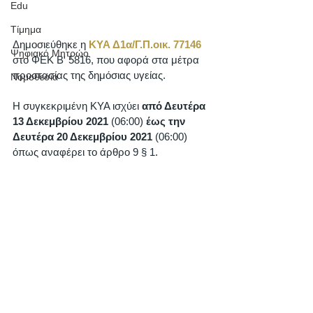
Edu
Τίμημα
Δημοσιεύθηκε η 
ΚΥΑ Δ1α/Γ.Π.οικ. 77146
Ψηφιακό Μητρώο
στο ΦΕΚ Β' 5816, που αφορά στα μέτρα 
προστασίας της δημόσιας υγείας.   
Νομοθεσία
Η συγκεκριμένη ΚΥΑ ισχύει 
από Δευτέρα 
13 Δεκεμβρίου 2021 
(06:00) 
έως την 
Δευτέρα 20 Δεκεμβρίου 2021
 (06:00) 
όπως αναφέρει το άρθρο 9 § 1. 