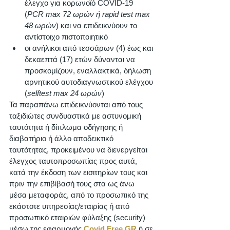
έλεγχο για κορωνοϊό COVID-19 
(
PCR max 72 ωρών ή rapid test max 
48 ωρών
) και να επιδεικνύουν το 
αντίστοιχο πιστοποιητικό
οι ανήλικοι από τεσσάρων (4) έως και 
δεκαεπτά (17) ετών δύνανται να 
προσκομίζουν, εναλλακτικά, δήλωση 
αρνητικού αυτοδιαγνωστικού ελέγχου 
(
selftest max 24 ωρών
) 
Τα παραπάνω επιδεικνύονται από τους 
ταξιδιώτες συνδυαστικά με αστυνομική 
ταυτότητα ή δίπλωμα οδήγησης ή 
διαβατήριο ή άλλο αποδεικτικό 
ταυτότητας, προκειμένου να διενεργείται 
έλεγχος ταυτοπροσωπίας προς αυτά, 
κατά την έκδοση των εισιτηρίων τους και 
πριν την επιβίβασή τους στα ως άνω 
μέσα μεταφοράς, από το προσωπικό της 
εκάστοτε υπηρεσίας/εταιρίας ή από 
προσωπικό εταιριών φύλαξης (security) 
μέσω της εφαρμογής 
Covid Free GR
 ή σε 