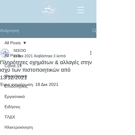
Ανάρτηση
All Posts
SEEOO
All Posts
11 Δεκ 2021
διαβάστηκε 3 λεπτά
Πληρότητες οχημάτων & αλλαγές στην
Covid-19
ισχύ των πιστοποιητικών από
Φορολογικά
13/12/2021
Έγινε ενημέρωση:
18 Δεκ 2021
Επιδοτήσεις
Εργασιακά
Ειδήσεις
ΤΛΔΧ
Ηλεκτροκίνηση