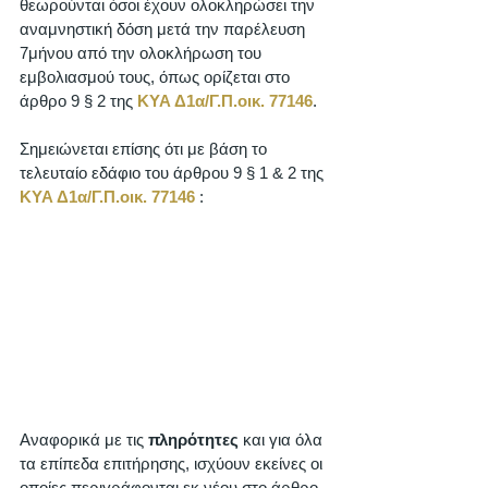
θεωρούνται όσοι έχουν ολοκληρώσει την 
αναμνηστική δόση μετά την παρέλευση 
7μήνου από την ολοκλήρωση του 
εμβολιασμού τους, όπως ορίζεται στο 
άρθρο 9 § 2 της 
ΚΥΑ Δ1α/Γ.Π.οικ. 77146
.
Σημειώνεται επίσης ότι με βάση το 
τελευταίο εδάφιο του άρθρου 9 § 1 & 2 της 
ΚΥΑ Δ1α/Γ.Π.οικ. 77146
 : 
Αναφορικά με τις 
πληρότητες
 και για όλα 
τα επίπεδα επιτήρησης, ισχύουν εκείνες οι 
οποίες περιγράφονται εκ νέου στο άρθρο 