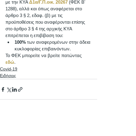
με την ΚΥΑ 
Δ1α/Γ.Π.οικ. 20267
 (ΦΕΚ Β' 
1288), αλλά και όπως αναφέρεται στο 
άρθρο 3 § 2, εδαφ. (β) με τις 
προϋποθέσεις που αναφέρονται επίσης 
στο άρθρο 3 § 4 της αρχικής ΚΥΑ 
επιτρέπεται η επιβίβαση του:
100%
 των αναφερομένων στην άδεια 
κυκλοφορίας επιβαινόντων. 
Το ΦΕΚ μπορείτε να βρείτε πατώντας 
εδώ
.
Covid-19
Ειδήσεις
Εμφάνιση όλων
Πρόσφατες αναρτήσεις