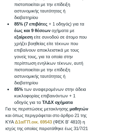
πιστοποιείται με την επίδειξη 
αστυνομικής ταυτότητας ή 
διαβατηρίου 
85% (7 επιβάτες
 + 1 οδηγός) για τα 
έως και 9 θέσεων 
οχήματα με 
εξαίρεση
 είτε συνοδού σε άτομο που 
χρήζει βοηθείας είτε τέκνων που 
επιβαίνουν αποκλειστικά με τους 
γονείς τους, για τα οποία στην 
περίπτωση ενηλίκων τέκνων, αυτή 
πιστοποιείται με την επίδειξη 
αστυνομικής ταυτότητας ή 
διαβατηρίου
85%
 των αναφερομένων στην άδεια 
κυκλοφορίας επιβαινόντων + 1 
οδηγός για τα 
ΤΛΔΧ οχήματα
Για τις περιπτώσεις μετακίνησης 
μαθητών
και όπως περιγράφεται στο άρθρο 21 της 
ΚΥΑ 
Δ1α/ΓΠ.οικ. 69543
 (ΦΕΚ Β' 4810) η 
ισχύς της οποίας παρατάθηκε έως 31/7/21 