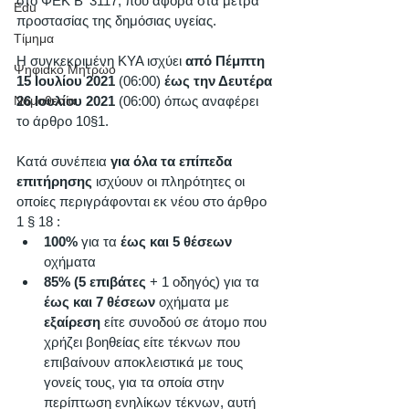
στο ΦΕΚ Β' 3117, που αφορά στα μέτρα 
Edu
προστασίας της δημόσιας υγείας.   
Τίμημα
Η συγκεκριμένη ΚΥΑ ισχύει 
από Πέμπτη 
Ψηφιακό Μητρώο
15 Ιουλίου 2021 
(06:00) 
έως την Δευτέρα 
Νομοθεσία
26 Ιουλίου 2021
 (06:00) όπως αναφέρει 
το άρθρο 10§1.
Κατά συνέπεια 
για όλα τα επίπεδα 
επιτήρησης
 ισχύουν οι πληρότητες οι 
οποίες περιγράφονται εκ νέου στο άρθρο 
1 § 18 :
100% 
για τα 
έως και 5 θέσεων 
οχήματα  
85% (5 επιβάτες
 + 1 οδηγός) για τα 
έως και 7 θέσεων 
οχήματα με 
εξαίρεση
 είτε συνοδού σε άτομο που 
χρήζει βοηθείας είτε τέκνων που 
επιβαίνουν αποκλειστικά με τους 
γονείς τους, για τα οποία στην 
περίπτωση ενηλίκων τέκνων, αυτή 