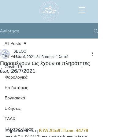
Ανάρτηση
All Posts
SEEOO
All Posts
16 Ιουλ 2021
διαβάστηκε 1 λεπτά
Παραμένουν ως έχουν οι πληρότητες
Covid-19
έως 26/7/2021
Φορολογικά
Επιδοτήσεις
Εργασιακά
Ειδήσεις
ΤΛΔΧ
Ηλεκτροκίνηση
Δημοσιεύθηκε η 
ΚΥΑ Δ1α/Γ.Π.οικ. 4
4779