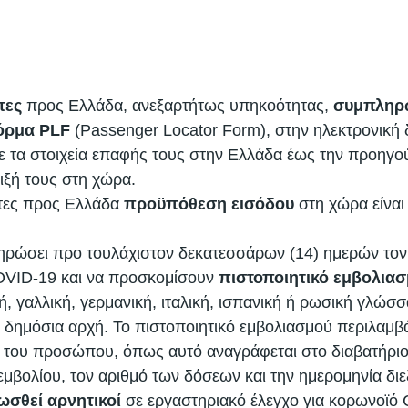
τες
 προς Ελλάδα, ανεξαρτήτως υπηκοότητας, 
συμπληρώ
όρμα PLF
 (Passenger Locator Form), στην ηλεκτρονική 
με τα στοιχεία επαφής τους στην Ελλάδα έως την προηγο
ιξή τους στη χώρα. 
ώτες προς Ελλάδα 
προϋπόθεση εισόδου
 στη χώρα είναι 
ηρώσει προ τουλάχιστον δεκατεσσάρων (14) ημερών τον
OVID-19 και να προσκομίσουν 
πιστοποιητικό εμβολια
ή, γαλλική, γερμανική, ιταλική, ισπανική ή ρωσική γλώσσ
ό δημόσια αρχή. Το πιστοποιητικό εμβολιασμού περιλαμβά
του προσώπου, όπως αυτό αναγράφεται στο διαβατήριο,
εμβολίου, τον αριθμό των δόσεων και την ημερομηνία δι
ωσθεί αρνητικοί
 σε εργαστηριακό έλεγχο για κορωνοϊό