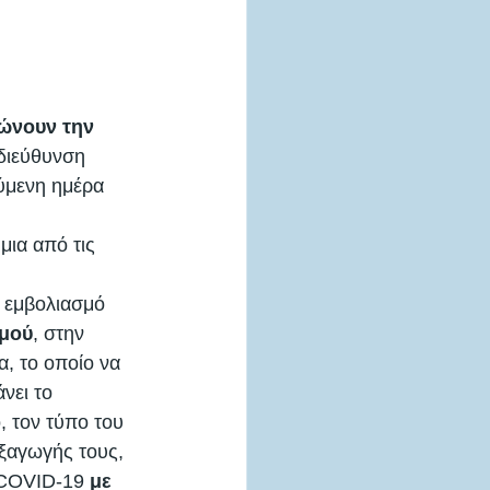
νουν την 
διεύθυνση 
ύμενη ημέρα 
μια από τις 
 εμβολιασμό 
σμού
, στην 
α, το οποίο να 
νει το 
 τον τύπο του 
εξαγωγής τους, 
 COVID-19 
με 