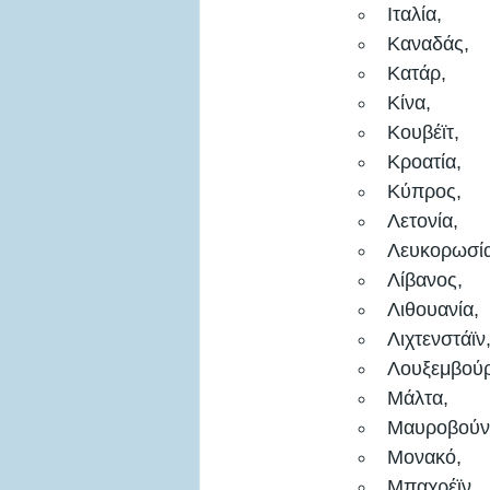
Ιταλία, 
Καναδάς, 
Κατάρ, 
Κίνα, 
Κουβέϊτ,
Κροατία, 
Κύπρος, 
Λετονία, 
Λευκορωσία
Λίβανος, 
Λιθουανία, 
Λιχτενστάϊν,
Λουξεμβούρ
Μάλτα, 
Μαυροβούνι
Μονακό, 
Μπαχρέϊν