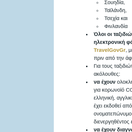
Σουηδία, 
Ταϊλάνδη, 
Τσεχία και 
Φινλανδία
Όλοι οι ταξιδιώ
ηλεκτρονική φ
TravelGovGr
, 
πριν από την άφ
Για τους ταξιδι
ακόλουθες: 
να έχουν
 ολοκλ
για κορωνοϊό C
ελληνική, αγγλικ
έχει εκδοθεί απ
ονοματεπώνυμο 
διενεργηθέντος 
να έχουν διαγν