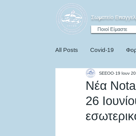
Σωματείο Επαγγελ
Ποιοί Είμαστε
All Posts
Covid-19
Φορ
SEEOO
19 Ιουν 2
Ηλεκτροκίνηση
Edu
Νέα Nota
26 Ιουνίο
εσωτερικ