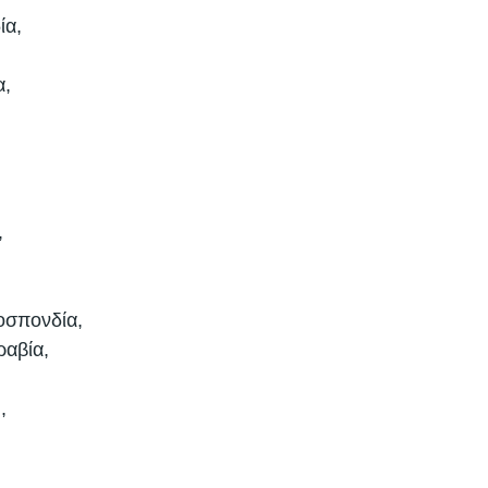
α, 
, 
 
σπονδία, 
αβία, 
, 