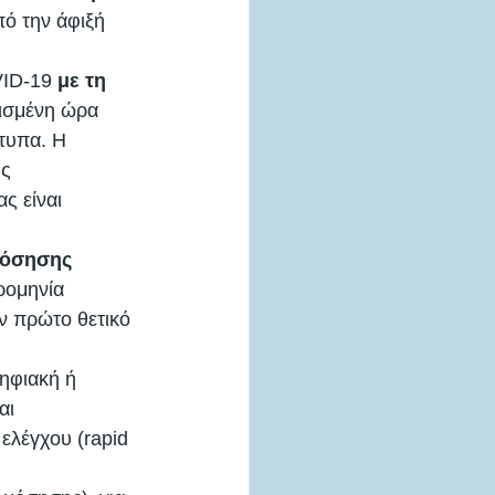
ό την άφιξή 
VID-19 
με τη 
ισμένη ώρα 
τυπα. Η 
ς 
ς είναι 
νόσησης
ρομηνία 
ν πρώτο θετικό 
ηφιακή ή 
αι 
ελέγχου (rapid 