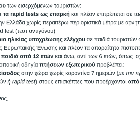
ου
 των εισερχόμενων τουριστών: 
 τα rapid tests ως επαρκή
 και πλέον επιτρέπεται σε τα
ην Ελλάδα χωρίς περαιτέρω περιοριστικά μέτρα με αρνητ
 test (τεστ αντιγόνου)
ριο ηλικίας υποχρέωσης ελέγχου
 σε παιδιά τουριστών
ης Ευρωπαϊκής Ένωσης και πλέον τα απαραίτητα πιστοπο
 παιδιά από 12 ετών
 και άνω, αντί των 6 ετών, όπως ί
οπορική οδηγία 
πτήσεων εξωτερικού
 προβλέπει: 
είσοδος
 στην χώρα χωρίς καραντίνα 7 ημερών (
με την 
ν ή rapid test
) στους επισκέπτες που προέρχονται 
από 
ος, 