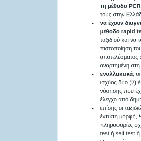
τη μέθοδο PCR
τους στην Ελλάδ
να έχουν διαγν
μέθοδο rapid t
ταξιδιού και να
πιστοποίηση το
αποτελέσματος s
αναρτημένη στη 
εναλλακτικά
, ο
ισχύος δύο (2) 
νόσησης που έχε
έλεγχο από δημό
επίσης οι ταξιδ
έντυπη μορφή, 
πληροφορίες σχε
test ή self tes