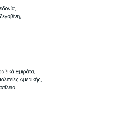
εδονία, 
ζεγοβίνη, 
αβικά Εμιράτα, 
λιτείες Αμερικής, 
σίλειο, 