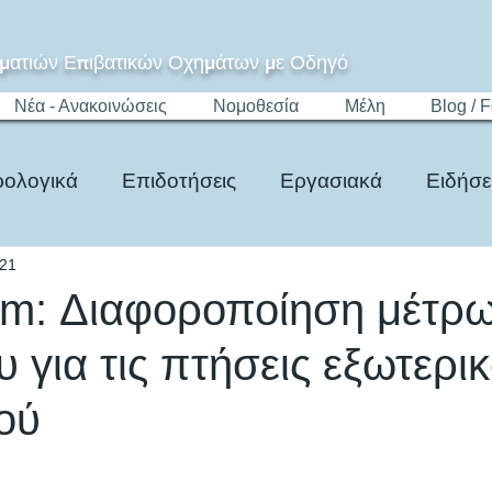
ματιών Επιβατικών Οχημάτων με Οδηγό
Νέα - Ανακοινώσεις
Νομοθεσία
Μέλη
Blog / 
ολογικά
Επιδοτήσεις
Εργασιακά
Ειδήσε
021
Τίμημα
Ψηφιακό Μητρώο
Νομοθεσία
m: Διαφοροποίηση μέτρ
υ για τις πτήσεις εξωτερικ
ού