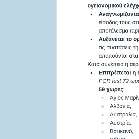
υγειονομικού ελέγχ
Αναγνωρίζονται
είσοδος τους στ
αποτέλεσμα rapid
Αυξάνεται το ό
τις συστάσεις τ
απαιτούνται 
στα
Κατά συνέπεια η αερ
Επιτρέπεται η 
PCR test 72 ωρώ
59 χώρες
: 
Άγιος Μαρίν
Αλβανία, 
Αυστραλία, 
Αυστρία, 
Βατικανό, 