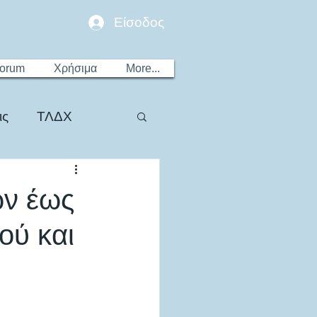
Είσοδος
Forum
Χρήσιμα
More...
ις
ΤΛΔΧ
ων έως
ού και