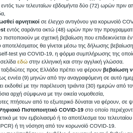
 εντός των τελευταίων εβδομήντα δύο (72) ωρών πριν απ
α, 
ωσθεί αρνητικοί
 σε έλεγχο αντιγόνου για κορωνοϊό CO
est
 εντός σαράντα οκτώ (48) ωρών πριν την προγραμματ
 το πιστοποιούν με σχετική βεβαίωση που επιδεικνύεται έν
υ αποτελέσματος θα γίνεται μέσω της δήλωσης βεβαίωση
elf-test για COVID-19, η φόρμα συμπλήρωσης της οποία
σελίδα 
εδώ
 στην ελληνική και στην αγγλική γλώσσα. 
ι ταξιδιώτες προς Ελλάδα πρέπει να φέρουν 
βεβαίωση 
έως εννέα (9) μηνών από την αναγραφόμενη σε αυτό ημε
ι εκδοθεί με την παρέλευση τριάντα (30) ημερών από το
σια αρχή σύμφωνα με την οικεία νομοθεσία, 
ιώτες πτήσεων από το εξωτερικό δύναται να φέρουν, σε ψ
Ψηφιακό Πιστοποιητικό COVID-19
 στο οποίο περιέχοντ
τικά με τον εμβολιασμό ή το αποτέλεσμα του τελευταίου 
t ή PCR) ή τη νόσηση από τον κορωνοϊό COVID-19. 