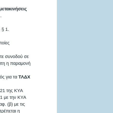
μετακινήσεις 
. 
§ 1. 
ποίες 
ίτε συνοδού σε 
νατη η παραμονή 
ς για τα 
ΤΛΔΧ 
 21 της ΚΥΑ 
1 με την ΚΥΑ 
. (β) με τις 
ρέπεται η 