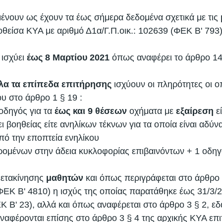
ένουν ως έχουν τα έως σήμερα δεδομένα σχετικά με τις 
οθείσα ΚΥΑ με αριθμό Δ1α/Γ.Π.οικ.: 102639 (ΦΕΚ Β' 793)
ισχύει 
έως 8 Μαρτίου 2021
 όπως αναφέρει το άρθρο 14 
όλα τα επίπεδα επιτήρησης
 ισχύουν οι πληρότητες οι ο
υ στο άρθρο 1 § 19 :
 οδηγός για τα 
έως και 9 θέσεων 
οχήματα με 
εξαίρεση
 ε
ι βοηθείας είτε ανηλίκων τέκνων για τα οποία είναι αδύ
υπό την εποπτεία ενηλίκου
ομένων στην άδεια κυκλοφορίας επιβαινόντων + 1 οδηγό
μετακίνησης 
μαθητών
 και όπως περιγράφεται στο άρθρο
ΦΕΚ Β' 4810) η ισχύς της οποίας παρατάθηκε έως 31/3/2
Κ Β' 23), αλλά και όπως αναφέρεται στο άρθρο 3 § 2, εδαφ
αφέρονται επίσης στο άρθρο 3 § 4 της αρχικής ΚΥΑ επιτ