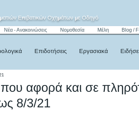
ματιών Επιβατικών Οχημάτων με Οδηγό
Νέα - Ανακοινώσεις
Νομοθεσία
Μέλη
Blog / 
ολογικά
Επιδοτήσεις
Εργασιακά
Ειδήσε
21
Τίμημα
Ψηφιακό Μητρώο
Νομοθεσία
που αφορά και σε πληρό
ως 8/3/21