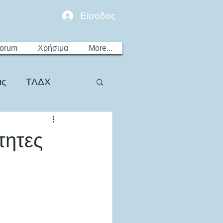
Είσοδος
Forum
Χρήσιμα
More...
ις
ΤΛΔΧ
τητες