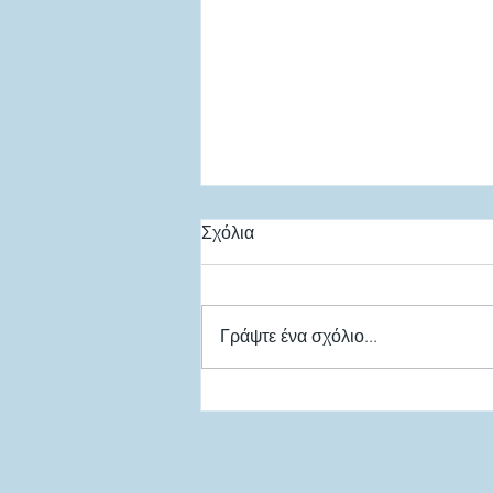
Σχόλια
Γράψτε ένα σχόλιο...
Σε διαβούλευση το
Νομοσχέδιο για τις επιβατικές
μεταφορές