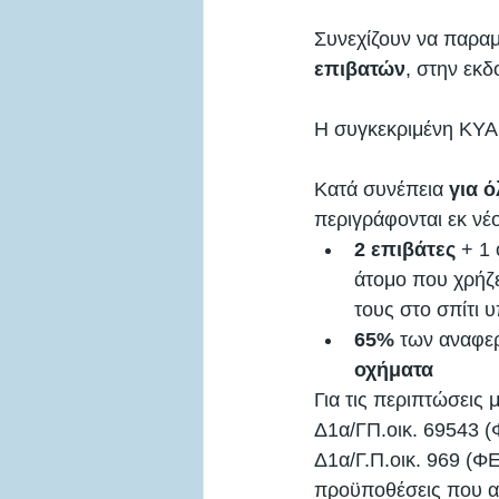
Συνεχίζουν να παραμ
επιβατών
, στην εκδ
Η συγκεκριμένη ΚΥΑ 
Κατά συνέπεια 
για 
περιγράφονται εκ νέο
2 επιβάτες
 + 1
άτομο που χρήζε
τους στο σπίτι 
65%
 των αναφερ
οχήματα
Για τις περιπτώσεις 
Δ1α/ΓΠ.οικ. 69543 (
Δ1α/Γ.Π.οικ. 969 (ΦΕ
προϋποθέσεις που αν