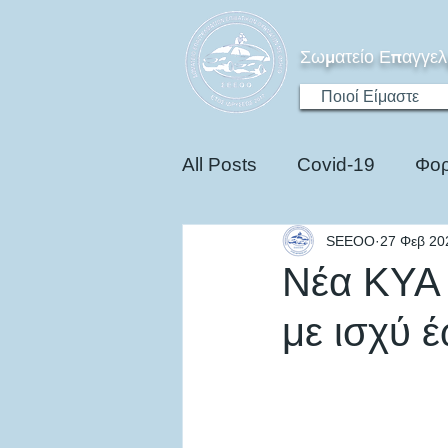
Σωματείο Επαγγελ
Ποιοί Είμαστε
All Posts
Covid-19
Φορ
SEEOO
27 Φεβ 20
Ηλεκτροκίνηση
Edu
Νέα ΚΥΑ 
με ισχύ έ