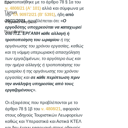
τροποποιήθηκε με το άρθρο 78 § 1α του 
Edu
ν. 4808/21 (Α' 101)
 αλλά και σύμφωνα με 
Τίμημα
την 
ΥΑ 90972/21 (Β' 5391)
, ήδη 
από 
29/11/2021
, προβλέπεται ότι: «
Ο 
Ψηφιακό Μητρώο
εργοδότης υποχρεούται να καταχωρεί 
Νομοθεσία
στο Π.Σ. ΕΡΓΑΝΗ κάθε αλλαγή ή 
τροποποίηση του ωραρίου
 ή της 
οργάνωσης του χρόνου εργασίας, καθώς 
και τη νόμιμη υπερωριακή απασχόληση 
των εργαζομένων, το αργότερο έως και 
την ημέρα αλλαγής ή τροποποίησης του 
ωραρίου ή της οργάνωσης του χρόνου 
εργασίας και 
σε κάθε περίπτωση πριν 
την ανάληψη υπηρεσίας από τους 
εργαζομένους
».
Οι εξαιρέσεις που προβλέπονται με το 
άρθρο 78 § 1β του 
ν. 4808/21
, αφορούν 
στους οδηγούς Τουριστικών Λεωφορείων 
καθώς και Υπεραστικά και Αστικά ΚΤΕΛ 
και δεν έχουν εφαρμογή στους οδηγούς 