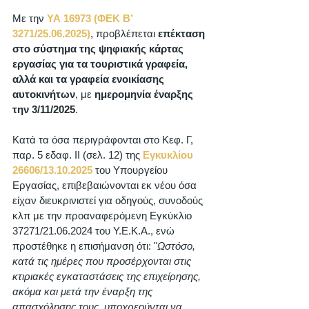
Με την 
ΥΑ 16973 (ΦΕΚ B’ 
3271/25.06.2025)
, προβλέπεται 
επέκταση 
στο σύστημα της ψηφιακής κάρτας 
εργασίας για τα τουριστικά γραφεία, 
αλλά και τα γραφεία ενοικίασης 
αυτοκινήτων
, με 
ημερομηνία έναρξης 
την 3/11/2025
. 
Κατά τα όσα περιγράφονται στο Κεφ. Γ, 
παρ. 5 εδαφ. II (σελ. 12) της 
Εγκυκλίου 
26606/13.10.2025
 του Υπουργείου 
Εργασίας, επιβεβαιώνονται εκ νέου όσα 
είχαν διευκρινιστεί για οδηγούς, συνοδούς 
κλπ με την προαναφερόμενη Εγκύκλιο 
37271/21.06.2024 του Υ.Ε.Κ.Α., ενώ 
προστέθηκε η επισήμανση ότι: "
Ωστόσο, 
κατά τις ημέρες που προσέρχονται στις 
κτιριακές εγκαταστάσεις της επιχείρησης, 
ακόμα και μετά την έναρξη της 
απασχόλησης τους, υποχρεούνται να 