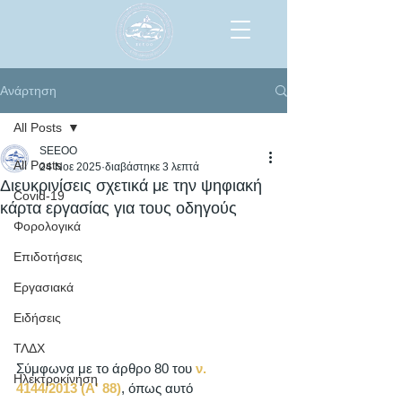
Ανάρτηση
All Posts
SEEOO
All Posts
24 Νοε 2025
διαβάστηκε 3 λεπτά
Διευκρινίσεις σχετικά με την ψηφιακή
Covid-19
κάρτα εργασίας για τους οδηγούς
Φορολογικά
Επιδοτήσεις
Εργασιακά
Ειδήσεις
ΤΛΔΧ
Σύμφωνα με το άρθρο 80 του 
ν. 
Ηλεκτροκίνηση
4144/2013 (Α' 88)
, όπως αυτό 