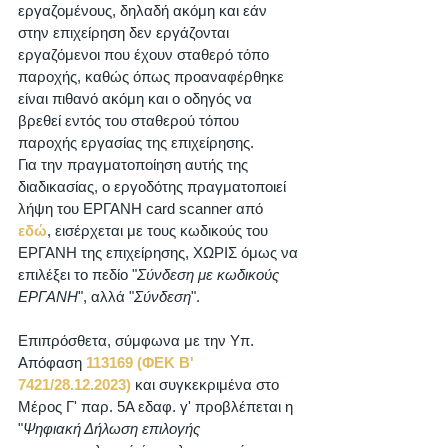
εργαζομένους, δηλαδή ακόμη και εάν 
στην επιχείρηση δεν εργάζονται 
εργαζόμενοι που έχουν σταθερό τόπο 
παροχής, καθώς όπως προαναφέρθηκε 
είναι πιθανό ακόμη και ο οδηγός να 
βρεθεί εντός του σταθερού τόπου 
παροχής εργασίας της επιχείρησης. 
Για την πραγματοποίηση αυτής της 
διαδικασίας, ο εργοδότης πραγματοποιεί 
λήψη του ΕΡΓΑΝΗ card scanner από 
εδώ
, εισέρχεται με τους κωδικούς του 
ΕΡΓΑΝΗ της επιχείρησης, ΧΩΡΙΣ όμως να 
επιλέξει το πεδίο "
Σύνδεση με κωδικούς 
ΕΡΓΑΝΗ
", αλλά "
Σύνδεση
". 
Επιπρόσθετα, σύμφωνα με την Υπ. 
Απόφαση 
113169 (ΦΕΚ Β' 
7421/28.12.2023)
 και συγκεκριμένα στο 
Μέρος Γ' παρ. 5Α εδαφ. γ' προβλέπεται η 
"
Ψηφιακή Δήλωση επιλογής 