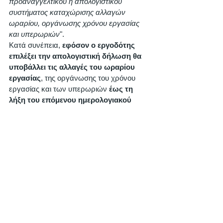
προαναγγελτικού ή απολογιστικού 
συστήματος καταχώρισης αλλαγών 
ωραρίου, οργάνωσης χρόνου εργασίας 
και υπερωριών
". 
Κατά συνέπεια, 
εφόσον ο εργοδότης 
επιλέξει την απολογιστική δήλωση θα 
υποβάλλει τις αλλαγές του ωραρίου 
εργασίας
, της οργάνωσης του χρόνου 
εργασίας και των υπερωριών 
έως τη 
λήξη του επόμενου ημερολογιακού 
μήνα από την πραγματοποίησή τους
. 
Η απολογιστική δήλωση καταχώρισης 
αλλαγών ωραρίου, οργάνωσης χρόνου 
εργασίας και υπερωριών, θα συνεχίσει να 
γίνεται από το 
ΕΡΓΑΝΗ
 (Πληροφοριακό 
Σύστημα Εξυπηρέτησης Επιχειρήσεων 
του Υ.Ε.Κ.Α.).
Περισσότερα στοιχεία για την απογραφική 
διαδικασία και το πώς λειτουργεί η 
ψηφιακή κάρτα εργασίας μπορείτε να 