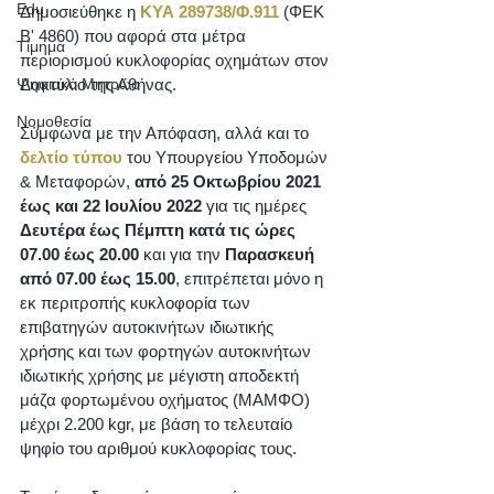
Edu
Δημοσιεύθηκε η 
ΚΥΑ 289738/Φ.911
 (ΦΕΚ 
Β' 4860) που αφορά στα μέτρα 
Τίμημα
περιορισμού κυκλοφορίας οχημάτων στον 
Δακτύλιο της Αθήνας. 
Ψηφιακό Μητρώο
Νομοθεσία
Σύμφωνα με την Απόφαση, αλλά και το 
δελτίο τύπου
 του Υπουργείου Υποδομών 
& Μεταφορών, 
από 25 Οκτωβρίου 2021 
έως και 22 Ιουλίου 2022
 για τις ημέρες 
Δευτέρα έως Πέμπτη κατά τις ώρες 
07.00 έως 20.00
 και για την 
Παρασκευή 
από 07.00 έως 15.00
, επιτρέπεται μόνο η 
εκ περιτροπής κυκλοφορία των 
επιβατηγών αυτοκινήτων ιδιωτικής 
χρήσης και των φορτηγών αυτοκινήτων 
ιδιωτικής χρήσης με μέγιστη αποδεκτή 
μάζα φορτωμένου οχήματος (ΜΑΜΦΟ) 
μέχρι 2.200 kgr, με βάση το τελευταίο 
ψηφίο του αριθμού κυκλοφορίας τους. 