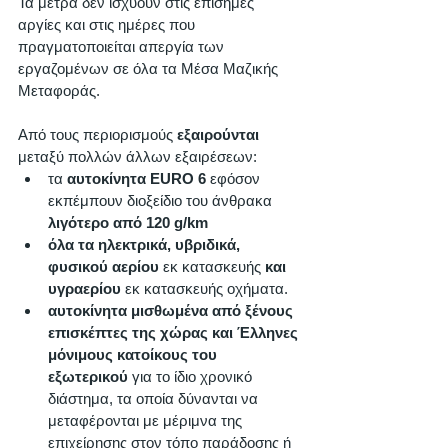
Τα μέτρα δεν ισχύουν στις επίσημες 
αργίες και στις ημέρες που 
πραγματοποιείται απεργία των 
εργαζομένων σε όλα τα Μέσα Μαζικής 
Μεταφοράς. 
Από τους περιορισμούς 
εξαιρούνται
μεταξύ πολλών άλλων εξαιρέσεων: 
τα 
αυτοκίνητα EURO 6
 εφόσον 
εκπέμπουν διοξείδιο του άνθρακα 
λιγότερο από 120 g/km
όλα τα ηλεκτρικά, υβριδικά, 
φυσικού αερίου
 εκ κατασκευής 
και 
υγραερίου
 εκ κατασκευής οχήματα. 
αυτοκίνητα μισθωμένα από ξένους 
επισκέπτες της χώρας και Έλληνες 
μόνιμους κατοίκους του 
εξωτερικού
 για το ίδιο χρονικό 
διάστημα, τα οποία δύνανται να 
μεταφέρονται με μέριμνα της 
επιχείρησης στον τόπο παράδοσης ή 