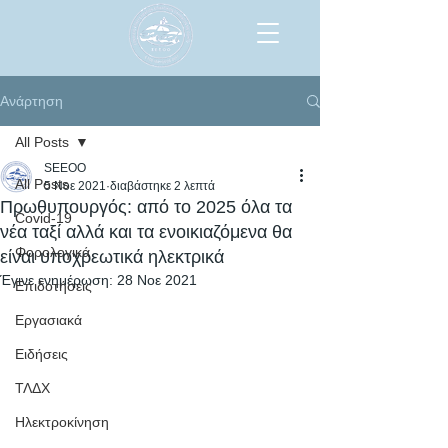
Ανάρτηση
All Posts
SEEOO
All Posts
5 Νοε 2021
διαβάστηκε 2 λεπτά
Πρωθυπουργός: από το 2025 όλα τα
Covid-19
νέα ταξί αλλά και τα ενοικιαζόμενα θα
Φορολογικά
είναι υποχρεωτικά ηλεκτρικά
Έγινε ενημέρωση:
28 Νοε 2021
Επιδοτήσεις
Εργασιακά
Ειδήσεις
ΤΛΔΧ
Ηλεκτροκίνηση