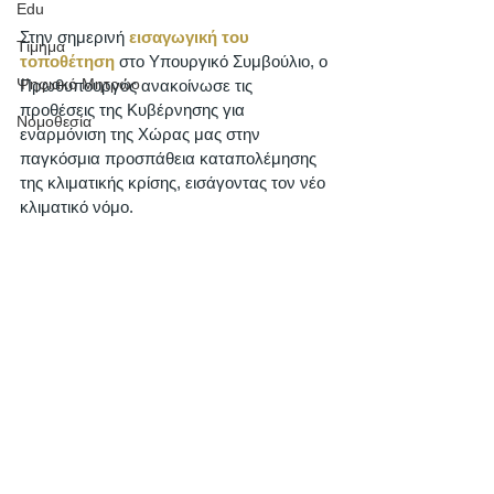
Edu
Στην σημερινή 
εισαγωγική του 
Τίμημα
τοποθέτηση
 στο Υπουργικό Συμβούλιο, ο 
Ψηφιακό Μητρώο
Πρωθυπουργός ανακοίνωσε τις 
προθέσεις της Κυβέρνησης για 
Νομοθεσία
εναρμόνιση της Χώρας μας στην 
παγκόσμια προσπάθεια καταπολέμησης 
της κλιματικής κρίσης, εισάγοντας τον νέο 
κλιματικό νόμο. 