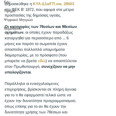
Edu
Δημοσιεύθηκε η 
ΚΥΑ Δ1α/ΓΠ.οικ. 28503
στο ΦΕΚ Β' 1872, που αφορά στα μέτρα 
Τίμημα
προστασίας της δημόσιας υγείας.   
Ψηφιακό Μητρώο
Οι κατηγορίες των 7θεσίων και 9θεσίων 
Νομοθεσία
οχημάτων
, οι οποίες έχουν παραδόξως  
καταργηθεί για περισσότερο από ... 6 
μήνες και παρότι τα σωματεία έχουν 
αποστείλει πολλαπλά υπομνήματα 
διαμαρτυρίας, με το πρόσφατο (που 
μπορείτε να βρείτε 
εδώ
) να αποστέλλεται 
στον Πρωθυπουργό, 
συνεχίζουν να μην 
υπολογίζονται
. 
Παράλληλα οι ενασχολούμενες 
επιχειρήσεις, βρίσκονται σε πλήρη άγνοια 
για το τι θα εφαρμοστεί τελικά ώστε να 
έχουν την δυνατότητα προγραμματισμού, 
όπως επίσης για το αν θα έχουν την 
δυνατότητα χρήσης των 7θέσιων και 