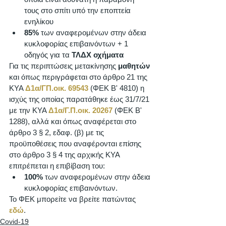
τους στο σπίτι υπό την εποπτεία 
ενηλίκου
85%
 των αναφερομένων στην άδεια 
κυκλοφορίας επιβαινόντων + 1 
οδηγός για τα 
ΤΛΔΧ οχήματα
Για τις περιπτώσεις μετακίνησης 
μαθητών
και όπως περιγράφεται στο άρθρο 21 της 
ΚΥΑ 
Δ1α/ΓΠ.οικ. 69543
 (ΦΕΚ Β' 4810) η 
ισχύς της οποίας παρατάθηκε έως 31/7/21 
με την ΚΥΑ 
Δ1α/Γ.Π.οικ. 20267
 (ΦΕΚ Β' 
1288), αλλά και όπως αναφέρεται στο 
άρθρο 3 § 2, εδαφ. (β) με τις 
προϋποθέσεις που αναφέρονται επίσης 
στο άρθρο 3 § 4 της αρχικής ΚΥΑ 
επιτρέπεται η επιβίβαση του:
100%
 των αναφερομένων στην άδεια 
κυκλοφορίας επιβαινόντων. 
Το ΦΕΚ μπορείτε να βρείτε πατώντας 
εδώ
.
Covid-19