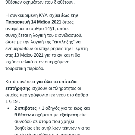
9θέσιων οχημάτων που διαθέτουν. 
Η συγκεκριμένη ΚΥΑ ισχύει 
έως την 
Παρασκευή 14 Μαΐου 2021
 όπως 
αναφέρει το άρθρο 14§1, οπότε 
συνεχίζεται η λογική του αιφνιδιασμού, 
ώστε με την λογική της "έκπληξης" να 
ενημερωθούν οι επιχειρήσεις την Πέμπτη 
στις 13 Μαΐου 2021 για το αν και τι θα 
ισχύσει τελικά στην επερχόμενη 
τουριστική περίοδο. 
Κατά συνέπεια 
για όλα τα επίπεδα 
επιτήρησης
 ισχύουν οι πληρότητες οι 
οποίες περιγράφονται εκ νέου στο άρθρο 
1 § 19 :
2 επιβάτες
 + 1 οδηγός για τα 
έως και 
9 θέσεων 
οχήματα με 
εξαίρεση
 είτε 
συνοδού σε άτομο που χρήζει 
βοηθείας είτε ανηλίκων τέκνων για τα 
οποία είναι αδύνατη η παραμονή 