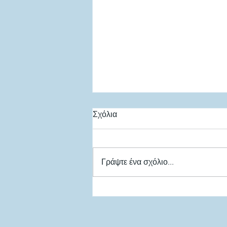
Σχόλια
Γράψτε ένα σχόλιο...
Σε διαβούλευση το
Νομοσχέδιο για τις επιβατικές
μεταφορές