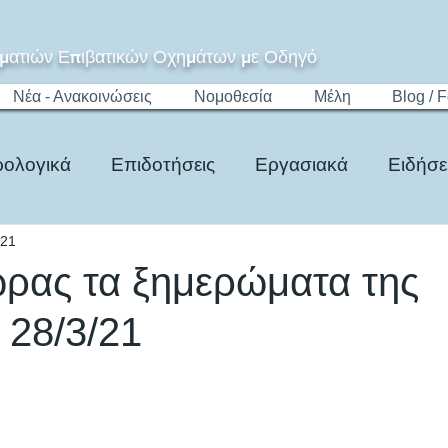
ματιών Επιβατικών Οχημάτων με Οδηγό
Νέα - Ανακοινώσεις
Νομοθεσία
Μέλη
Blog / 
ολογικά
Επιδοτήσεις
Εργασιακά
Ειδήσε
021
Τίμημα
Ψηφιακό Μητρώο
Νομοθεσία
ρας τα ξημερώματα της
 28/3/21