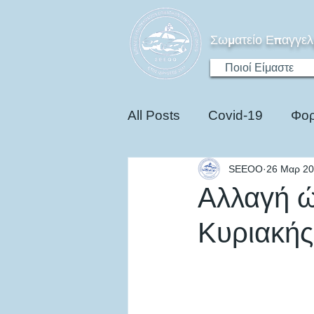
Σωματείο Επαγγελ
Ποιοί Είμαστε
All Posts
Covid-19
Φορ
SEEOO
26 Μαρ 2
Ηλεκτροκίνηση
Edu
Αλλαγή ώ
Κυριακής