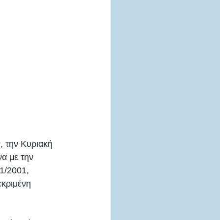
 την Κυριακή 
α με την 
1/2001, 
εκριμένη 