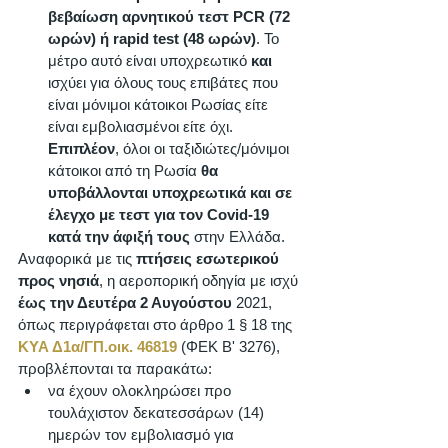
βεβαίωση αρνητικού τεστ PCR (72 
ωρών) ή rapid test (48 ωρών)
. Το 
μέτρο αυτό είναι υποχρεωτικό 
και
ισχύει για όλους τους επιβάτες που 
είναι μόνιμοι κάτοικοι Ρωσίας είτε 
είναι εμβολιασμένοι είτε όχι. 
Επιπλέον
, όλοι οι ταξιδιώτες/μόνιμοι 
κάτοικοι από τη Ρωσία 
θα 
υποβάλλονται υποχρεωτικά και σε 
έλεγχο με τεστ για τον Covid-19 
κατά την άφιξή τους
 στην Ελλάδα.
Αναφορικά με τις 
πτήσεις εσωτερικού 
προς νησιά
, η αεροπορική οδηγία με ισχύ 
έως την Δευτέρα 2 Αυγούστου
 2021, 
όπως περιγράφεται στο άρθρο 1 § 18 της 
ΚΥΑ Δ1α/ΓΠ.οικ. 46819
 (ΦΕΚ Β' 3276), 
προβλέπονται τα παρακάτω: 
να έχουν ολοκληρώσει προ 
τουλάχιστον δεκατεσσάρων (14) 
ημερών τον εμβολιασμό για 