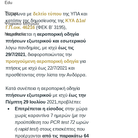
Edu
Τίμημα
Σύμφωνα με 
δελτίο τύπου
 της ΥΠΑ και 
κατόπιν της δημοσίευσης της 
ΚΥΑ Δ1α/
Ψηφιακό Μητρώο
Γ.Π.οικ. 46216 
(ΦΕΚ Β' 3195), 
παρατείνεται η 
αεροπορική οδηγία 
Νομοθεσία
πτήσεων εξωτερικού και εσωτερικού
λόγω πανδημίας, με ισχύ 
έως τις 
29/7/2021
, διαφοροποιώντας την 
προηγούμενη αεροπορική οδηγία
 για 
πτήσεις με ισχύ έως 22/7/2021 και 
προσθέτοντας στην λίστα την Ανδόρρα.
Κατά συνέπεια η αεροπορική οδηγία 
πτήσεων εξωτερικού
 με ισχύ 
έως την 
Πέμπτη 29 Ιουλίου
 2021,προβλέπει: 
Επιτρέπεται η είσοδος
 στην χώρα 
χωρίς καραντίνα 7 ημερών (
με την 
προϋπόθεση του PCR test 72 ωρών 
ή rapid test
) στους επισκέπτες που 
προέρχονται 
από τις παρακάτω 64 