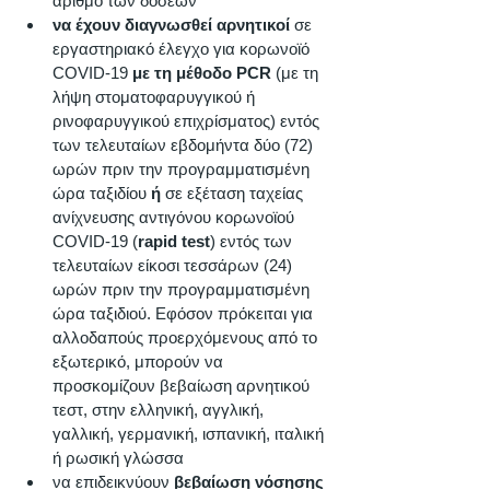
αριθμό των δόσεων 
να έχουν διαγνωσθεί αρνητικοί
 σε 
εργαστηριακό έλεγχο για κορωνοϊό 
COVID-19 
με τη μέθοδο PCR
 (με τη 
λήψη στοματοφαρυγγικού ή 
ρινοφαρυγγικού επιχρίσματος) εντός 
των τελευταίων εβδομήντα δύο (72) 
ωρών πριν την προγραμματισμένη 
ώρα ταξιδίου 
ή
 σε εξέταση ταχείας 
ανίχνευσης αντιγόνου κορωνοϊού 
COVID-19 (
rapid test
) εντός των 
τελευταίων είκοσι τεσσάρων (24) 
ωρών πριν την προγραμματισμένη 
ώρα ταξιδιού. Εφόσον πρόκειται για 
αλλοδαπούς προερχόμενους από το 
εξωτερικό, μπορούν να 
προσκομίζουν βεβαίωση αρνητικού 
τεστ, στην ελληνική, αγγλική, 
γαλλική, γερμανική, ισπανική, ιταλική 
ή ρωσική γλώσσα 
να επιδεικνύουν 
βεβαίωση νόσησης