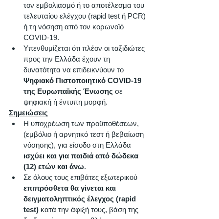
τον εμβολιασμό ή το αποτέλεσμα του 
τελευταίου ελέγχου (rapid test ή PCR) 
ή τη νόσηση από τον κορωνοϊό 
COVID-19. 
Υπενθυμίζεται ότι πλέον οι ταξιδιώτες 
προς την Ελλάδα έχουν τη 
δυνατότητα να επιδεικνύουν το 
Ψηφιακό Πιστοποιητικό COVID-19 
της Ευρωπαϊκής Ένωσης
 σε 
ψηφιακή ή έντυπη μορφή. 
Σημειώσεις
Η υποχρέωση των προϋποθέσεων, 
(εμβόλιο ή αρνητικό τεστ ή βεβαίωση 
νόσησης), για είσοδο στη Ελλάδα 
ισχύει και για παιδιά από δώδεκα 
(12) ετών και άνω
. 
Σε όλους τους επιβάτες εξωτερικού 
επιπρόσθετα θα γίνεται και 
δειγματοληπτικός έλεγχος (rapid 
test)
 κατά την άφιξή τους, βάση της 