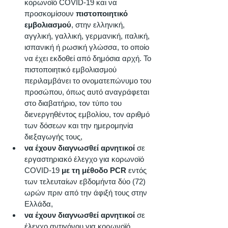
κορωνοϊό COVID-19 και να 
προσκομίσουν 
πιστοποιητικό 
εμβολιασμού
, στην ελληνική, 
αγγλική, γαλλική, γερμανική, ιταλική, 
ισπανική ή ρωσική γλώσσα, το οποίο 
να έχει εκδοθεί από δημόσια αρχή. Το 
πιστοποιητικό εμβολιασμού 
περιλαμβάνει το ονοματεπώνυμο του 
προσώπου, όπως αυτό αναγράφεται 
στο διαβατήριο, τον τύπο του 
διενεργηθέντος εμβολίου, τον αριθμό 
των δόσεων και την ημερομηνία 
διεξαγωγής τους, 
να έχουν διαγνωσθεί αρνητικοί
 σε 
εργαστηριακό έλεγχο για κορωνοϊό 
COVID-19 
με τη μέθοδο PCR
 εντός 
των τελευταίων εβδομήντα δύο (72) 
ωρών πριν από την άφιξή τους στην 
Ελλάδα, 
να έχουν διαγνωσθεί αρνητικοί
 σε 
έλεγχο αντιγόνου για κορωνοϊό 