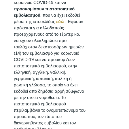
κορωνοϊό COVID-19 και 
να 
προσκομίσουν πιστοποιητικό 
εμβολιασμού
, που να έχει εκδοθεί 
μέσω της ιστοσελίδας 
εδώ
.  Εφόσον 
πρόκειται για αλλοδαπούς 
προερχόμενους από το εξωτερικό, 
να έχουν ολοκληρώσει προ 
τουλάχιστον δεκατεσσάρων ημερών 
(14) τον εμβολιασμό για κορωνοϊό 
COVID-19 και να προσκομίζουν 
πιστοποιητικό εμβολιασμού, στην 
ελληνική, αγγλική, γαλλική, 
γερμανική, ισπανική, ιταλική ή 
ρωσική γλώσσα, το οποίο να έχει 
εκδοθεί από δημόσια αρχή σύμφωνα 
με την οικεία νομοθεσία. Το 
πιστοποιητικό εμβολιασμού 
περιλαμβάνει το ονοματεπώνυμο του 
προσώπου, τον τύπο του 
διενεργηθέντος εμβολίου και τον 