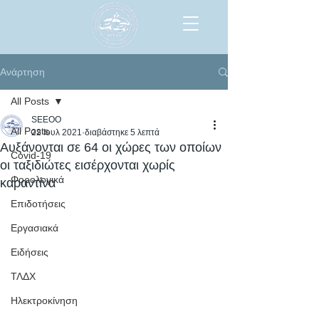
Ανάρτηση
All Posts
SEEOO
All Posts
22 Ιουλ 2021
διαβάστηκε 5 λεπτά
Αυξάνονται σε 64 οι χώρες των οποίων
Covid-19
οι ταξιδιώτες εισέρχονται χωρίς
Φορολογικά
καραντίνα
Επιδοτήσεις
Εργασιακά
Ειδήσεις
ΤΛΔΧ
Ηλεκτροκίνηση